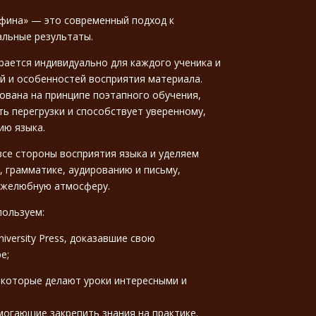
Афина» — это современный подход к
альные результаты.
ается индивидуально для каждого ученика и
ей и особенностей восприятия материала.
вана на принципе поэтапного обучения,
ь перегрузки и способствует уверенному,
ию языка.
все стороны восприятия языка и уделяем
, грамматике, аудированию и письму,
ужелюбную атмосферу.
пользуем:
iversity Press, доказавшие свою
е;
, которые делают уроки интересными и
могающие закрепить знания на практике.