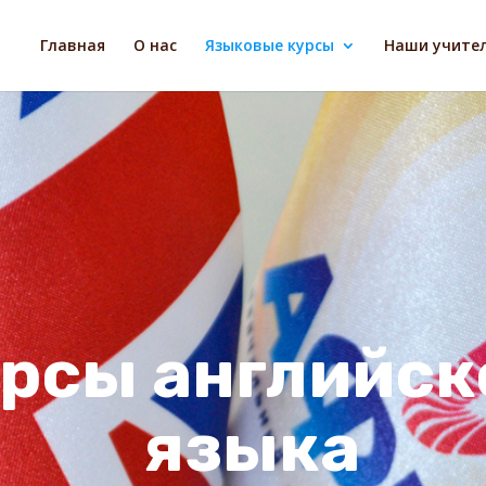
Главная
О нас
Языковые курсы
Наши учите
рсы английск
языка