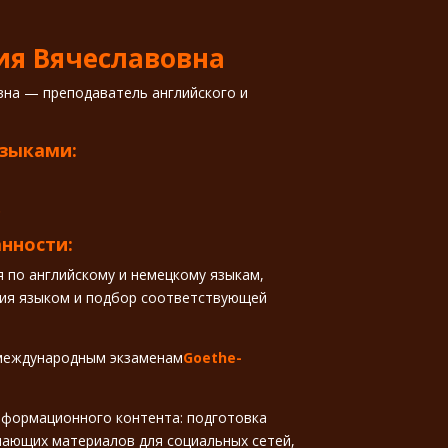
я Вячеславовна
на — преподаватель английского и
языками:
.
нности:
я по английскому и немецкому языкам,
ния языком и подбор соответствующей
 международным экзаменам
Goethe-
информационного контента: подготовка
ающих материалов для социальных сетей,