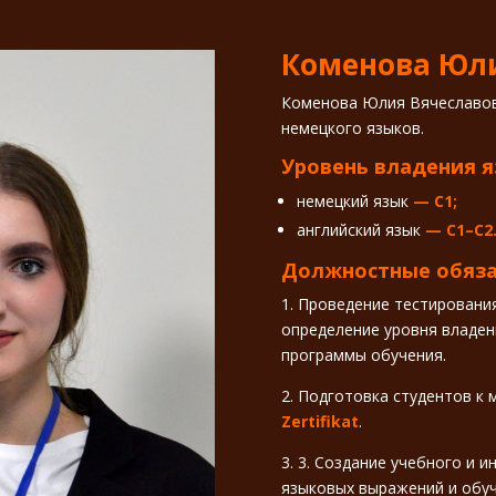
Коменова Юли
Коменова Юлия Вячеславов
немецкого языков.
Уровень владения 
немецкий язык
— C1;
английский язык
— C1–C2
Должностные обяза
1. Проведение тестировани
определение уровня владе
программы обучения.
2. Подготовка студентов к
Zertifikat
.
3. 3. Создание учебного и 
языковых выражений и обуч