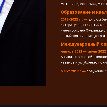
фото- и видеосъемка, учас
Образование и ква
2018–2022 гг. —
диплом бак
литература (английский)» Ч
имени Богдана Хмельницког
английского и немецкого я
Международный опы
январь 2022 — июль 2022
Англии, что способствова
навыков и углублению пони
март 2017 г.—
получение се