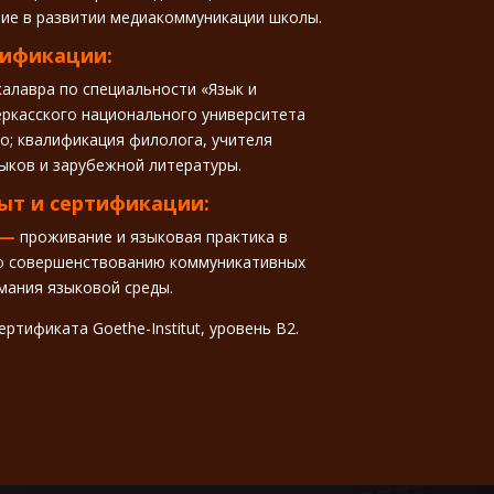
тие в развитии медиакоммуникации школы.
лификации:
алавра по специальности «Язык и
еркасского национального университета
о; квалификация филолога, учителя
зыков и зарубежной литературы.
т и сертификации:
 —
проживание и языковая практика в
ло совершенствованию коммуникативных
мания языковой среды.
ртификата Goethe-Institut, уровень B2.