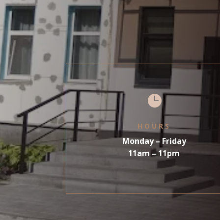

HOURS
Monday – Friday
11am – 11pm