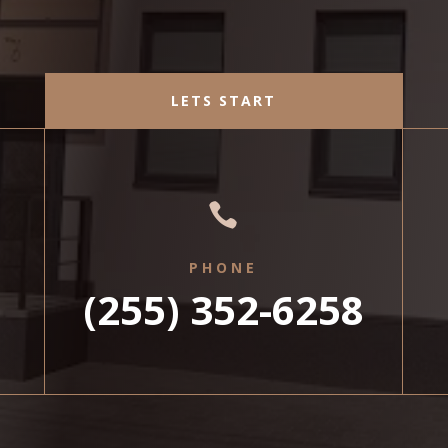
LETS START

PHONE
(255) 352-6258