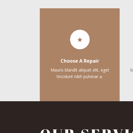

Choose A Repair
Mauris blandit aliquet elit, eget
M
tincidunt nibh pulvinar a.